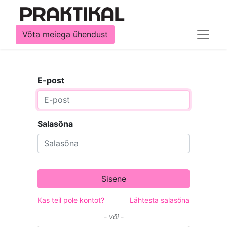
Võta meiega ühendust
E-post
Salasõna
Sisene
Kas teil pole kontot?
Lähtesta salasõna
- või -