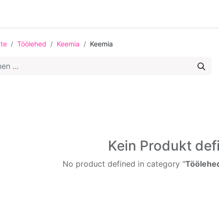
0
st
te
Töölehed
Keemia
Keemia
Kein Produkt defi
No product defined in category "
Töölehed