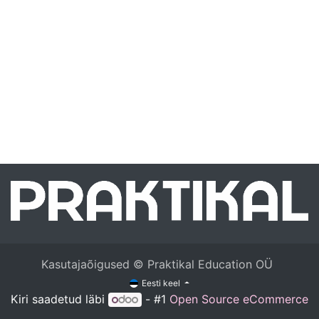
Kasutajaõigused © Praktikal Education OÜ
Eesti keel
Kiri saadetud läbi
- #1
Open Source eCommerce