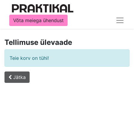
Võta meiega ühendust
Tellimuse ülevaade
Teie korv on tühi!
Jätka