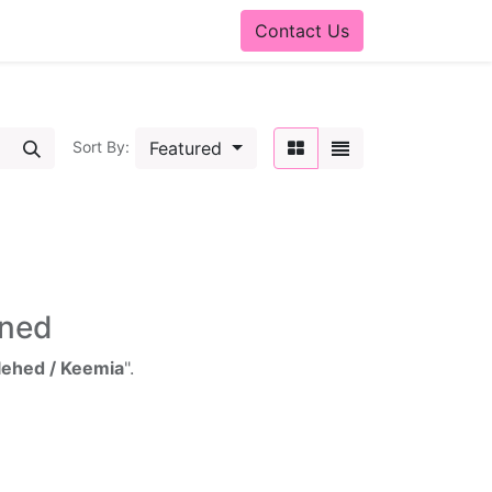
Contact Us
Featured
Sort By:
ined
lehed / Keemia
".