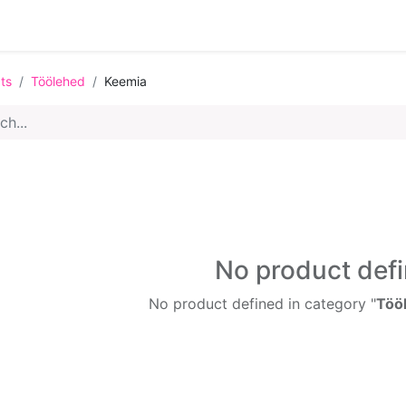
0
st
ts
Töölehed
Keemia
No product def
No product defined in category "
Töö