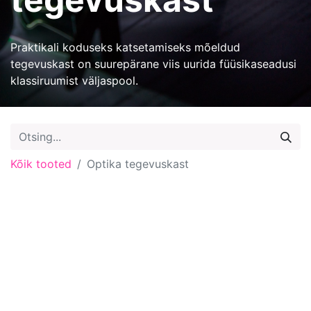
Praktikali koduseks katsetamiseks mõeldud
tegevuskast on suurepärane viis uurida füüsikaseadusi
klassiruumist väljaspool.
Kõik tooted
Optika tegevuskast