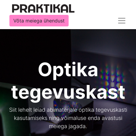
Võta meiega ühendust
Optika
tegevuskast
Siit lehelt leiad abimaterjale optika tegevuskasti
kasutamiseks ning võimaluse enda avastusi
meiega jagada.