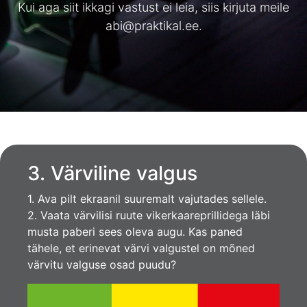
Kui aga siit ikkagi vastust ei leia, siis kirjuta meile
abi@praktikal.ee
.
3. Värviline valgus
1. Ava pilt ekraanil suuremalt vajutades sellele.
2. Vaata värvilisi ruute vikerkaareprillidega läbi
musta paberi sees oleva augu. Kas paned
tähele, et erinevat värvi valgustel on mõned
värvitu valguse osad puudu?