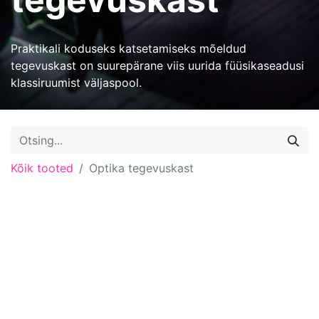
Praktikali koduseks katsetamiseks mõeldud
tegevuskast on suurepärane viis uurida füüsikaseadusi
klassiruumist väljaspool.
Kõik tooted
Optika tegevuskast