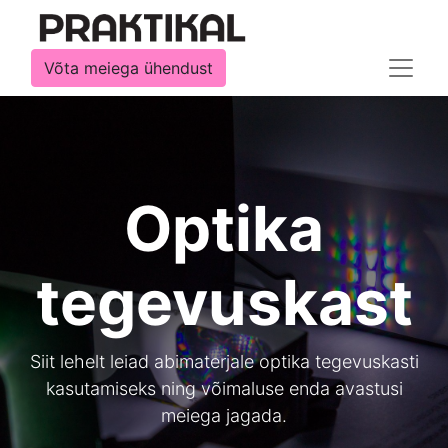
Võta meiega ühendust
Optika
tegevuskast
Siit lehelt leiad abimaterjale optika tegevuskasti
kasutamiseks ning võimaluse enda avastusi
meiega jagada.