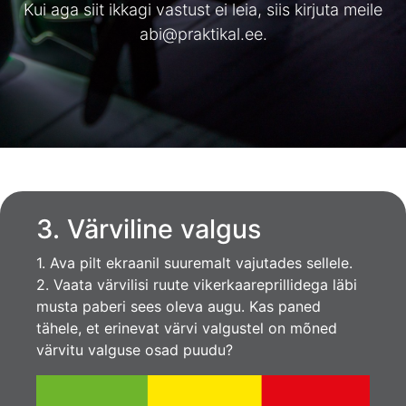
Kui aga siit ikkagi vastust ei leia, siis kirjuta meile
abi@praktikal.ee
.
3. Värviline valgus
1. Ava pilt ekraanil suuremalt vajutades sellele.
2. Vaata värvilisi ruute vikerkaareprillidega läbi
musta paberi sees oleva augu. Kas paned
tähele, et erinevat värvi valgustel on mõned
värvitu valguse osad puudu?